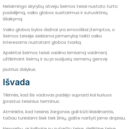
Nelaimingo skyrybų atveju šeimos teisė nustato turto
padalijimą, vaiko globos susitarimus ir sutuoktinių
išlaikymą.
Vaiko globos bylos dažnai yra emociškai įtemptos, o
šeimos teisėje siekiama pirmenybę teikti vaiko
interesams nustatant globos tvarką.
Apskritai šeimos teisė vaidina lemiamą vaidmenį
užtikrinant šeimų ir su ja susijusių asmenų gerovę
jautrius dalykus.
Išvada
Tikimės, kad šis vadovas padėjo suprasti kai kuriuos
įprastus teisinius terminus.
Atminkite, kad teisinis žargonas gali būti klaidinantis,
tačiau turėdami šiek tiek žinių, galite naršyti jame drąsiau.
Nesvarbu, ar kalbate su sutarčių teise, deliktine teise,