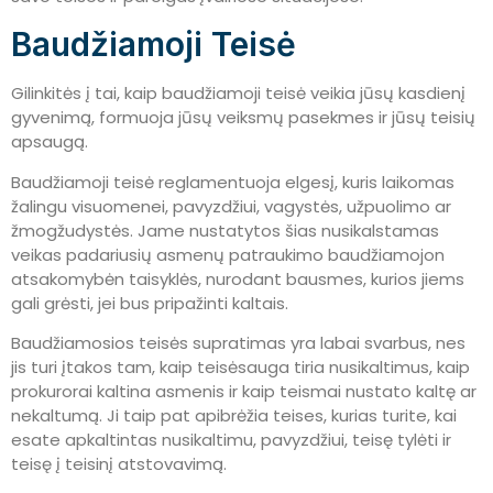
Baudžiamoji Teisė
Gilinkitės į tai, kaip baudžiamoji teisė veikia jūsų kasdienį
gyvenimą, formuoja jūsų veiksmų pasekmes ir jūsų teisių
apsaugą.
Baudžiamoji teisė reglamentuoja elgesį, kuris laikomas
žalingu visuomenei, pavyzdžiui, vagystės, užpuolimo ar
žmogžudystės. Jame nustatytos šias nusikalstamas
veikas padariusių asmenų patraukimo baudžiamojon
atsakomybėn taisyklės, nurodant bausmes, kurios jiems
gali grėsti, jei bus pripažinti kaltais.
Baudžiamosios teisės supratimas yra labai svarbus, nes
jis turi įtakos tam, kaip teisėsauga tiria nusikaltimus, kaip
prokurorai kaltina asmenis ir kaip teismai nustato kaltę ar
nekaltumą. Ji taip pat apibrėžia teises, kurias turite, kai
esate apkaltintas nusikaltimu, pavyzdžiui, teisę tylėti ir
teisę į teisinį atstovavimą.