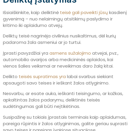
Išsiaiškinkite, kaip deliktinė
teisė gali paveikti jūsų
kasdienį
gyvenimą – nuo nelaimingų atsitikimų paslydimo ir
kritimo iki aplaidumo atvejų.
Deliktų teisė nagrinėja civilinius nusikaltimus, dėl kurių
padaroma žala asmeniui ar jo turtui.
Įprasti pavyzdžiai yra
asmens sužalojimo
atvejai, pvz.,
automobilio avarijos arba medicininės aplaidos, kai
vienos šalies veiksmai ar neveikimas daro žalą kitai.
Delikto
teisės supratimas yra
labai svarbus siekiant
apsaugoti savo teises ir ieškant žalos atlyginimo.
Nesvarbu, ar esate auka, ieškanti teisingumo, ar kažkas,
apkaltintas žalos padarymu, deliktinės teisės
sudėtingumas gali būti neįtikėtinas.
Susipažinę su tokiais įprastais terminais kaip aplaidumas,
pareiga rūpintis ir žalos atlyginimas, galite geriau suprasti
savo teises ir pareigas įvairiose situacijose.