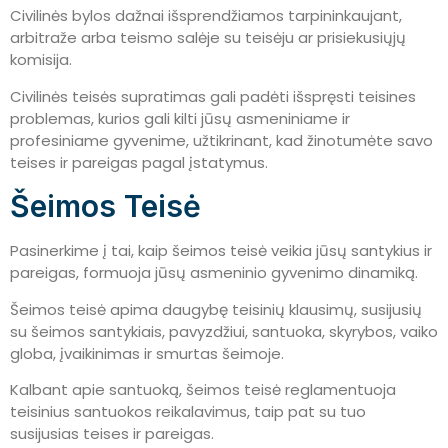
Civilinės bylos dažnai išsprendžiamos tarpininkaujant,
arbitraže arba teismo salėje su teisėju ar prisiekusiųjų
komisija.
Civilinės teisės supratimas gali padėti išspręsti teisines
problemas, kurios gali kilti jūsų asmeniniame ir
profesiniame gyvenime, užtikrinant, kad žinotumėte savo
teises ir pareigas pagal įstatymus.
Šeimos Teisė
Pasinerkime į tai, kaip šeimos teisė veikia jūsų santykius ir
pareigas, formuoja jūsų asmeninio gyvenimo dinamiką.
Šeimos teisė apima daugybę teisinių klausimų, susijusių
su šeimos santykiais, pavyzdžiui, santuoka, skyrybos, vaiko
globa, įvaikinimas ir smurtas šeimoje.
Kalbant apie santuoką, šeimos teisė reglamentuoja
teisinius santuokos reikalavimus, taip pat su tuo
susijusias teises ir pareigas.