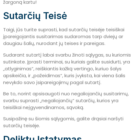
žargoną kartu!
Sutarčių Teisė
Taigi, jūs turite suprasti, kad sutarčių teisėje teisiškai
įpareigojantis susitarimas sudaromas tarp dviejų ar
daugiau šalių, nurodant jų teises ir pareigas.
Sudarant sutartį labai svarbu žinoti sąlygas, su kuriomis
sutinkate. Įprasti terminai, su kuriais galite susidurti, yra
„atlyginimas“, reiškiantis kažką vertingo, kuriuo šalys
apsikeičia, ir „pažeidimas“, kuris įvyksta, kai viena šalis
nevykdo savo įsipareigojimų pagal sutartį.
Be to, norint apsisaugoti nuo negaliojančių susitarimų,
svarbu suprasti „negaliojančių“ sutarčių, kurios yra
teisiškai neįgyvendinamos, sąvoką.
Susipažinę su šiomis sąlygomis, galite drąsiai naršyti
sutarčių teisėje.
Deliktų Įstatymas