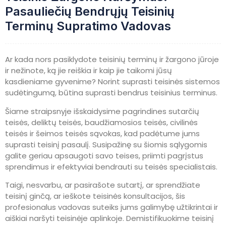
Pasauliečių Bendrųjų Teisinių
Terminų Supratimo Vadovas
Ar kada nors pasiklydote teisinių terminų ir žargono jūroje
ir nežinote, ką jie reiškia ir kaip jie taikomi jūsų
kasdieniame gyvenime? Norint suprasti teisinės sistemos
sudėtingumą, būtina suprasti bendrus teisinius terminus.
Šiame straipsnyje išskaidysime pagrindines sutarčių
teisės, deliktų teisės, baudžiamosios teisės, civilinės
teisės ir šeimos teisės sąvokas, kad padėtume jums
suprasti teisinį pasaulį. Susipažinę su šiomis sąlygomis
galite geriau apsaugoti savo teises, priimti pagrįstus
sprendimus ir efektyviai bendrauti su teisės specialistais.
Taigi, nesvarbu, ar pasirašote sutartį, ar sprendžiate
teisinį ginčą, ar ieškote teisinės konsultacijos, šis
profesionalus vadovas suteiks jums galimybę užtikrintai ir
aiškiai naršyti teisinėje aplinkoje. Demistifikuokime teisinį