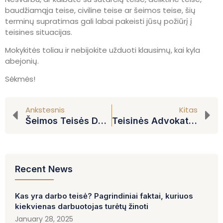
baudžiamąja teise, civiline teise ar šeimos teise, šių
terminų supratimas gali labai pakeisti jūsų požiūrį į
teisines situacijas.
Mokykitės toliau ir nebijokite užduoti klausimų, kai kyla
abejonių.
Sėkmės!
Ankstesnis
Kitas
Šeimos Teisės Demistifikavimas: Esminės Įžvalgos Tiems, Kurie Susiduria Su Teisiniais Klausimais
Teisinės Advokatūros Galia: Kaip Teisininkai Keičia Visuomenę
Recent News
Kas yra darbo teisė? Pagrindiniai faktai, kuriuos
kiekvienas darbuotojas turėtų žinoti
January 28, 2025