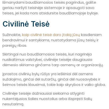
Išmanydami baudžiamosios teisės pagrindus, galite
geriau naršyti teisinėje sistemoje ir apsaugoti savo
teises, jei kada nors atsidursite baudžiamojoje byloje.
Civilinė Teisė
Sužinokite,
kaip civilinė teisė daro įtaką jūsų
kasdieniam
bendravimui ir santykiams, nustatydama jūsų teisių ir
pareigų ribas.
Skirtingai nuo baudžiamosios teisės, kuri nagrinėja
nusikaltimus valstybei, civilinėje teisėje daugiausia
dėmesio skiriama ginčams tarp asmenų ar organizacijų.
Įprastos civilinių bylų rūšys yra ieškiniai dėl asmens
sužalojimo, ginčai dėl sutarčių, ginčai dėl nuosavybės ir
šeimos teisės klausimai, tokie kaip skyrybos ir vaiko globa.
Civilinėje teisėje dažniausiai siekiama atlyginti
nukentėjusios šalies nuostolius arba išspręsti šalių
nesutarimą.