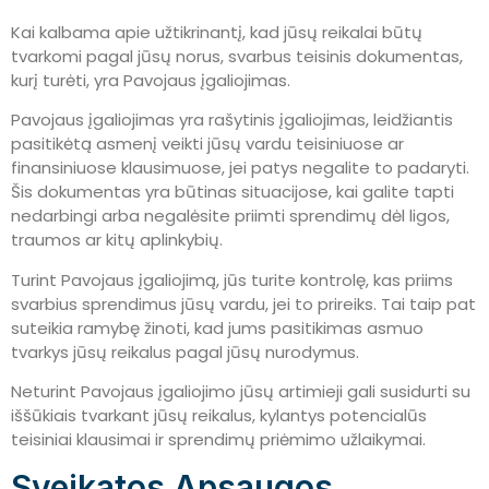
Kai kalbama apie užtikrinantį, kad jūsų reikalai būtų
tvarkomi pagal jūsų norus, svarbus teisinis dokumentas,
kurį turėti, yra Pavojaus įgaliojimas.
Pavojaus įgaliojimas yra rašytinis įgaliojimas, leidžiantis
pasitikėtą asmenį veikti jūsų vardu teisiniuose ar
finansiniuose klausimuose, jei patys negalite to padaryti.
Šis dokumentas yra būtinas situacijose, kai galite tapti
nedarbingi arba negalėsite priimti sprendimų dėl ligos,
traumos ar kitų aplinkybių.
Turint Pavojaus įgaliojimą, jūs turite kontrolę, kas priims
svarbius sprendimus jūsų vardu, jei to prireiks. Tai taip pat
suteikia ramybę žinoti, kad jums pasitikimas asmuo
tvarkys jūsų reikalus pagal jūsų nurodymus.
Neturint Pavojaus įgaliojimo jūsų artimieji gali susidurti su
iššūkiais tvarkant jūsų reikalus, kylantys potencialūs
teisiniai klausimai ir sprendimų priėmimo užlaikymai.
Sveikatos Apsaugos