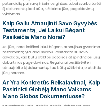
potencialią painiavą ir šeimos ginčus. Labai svarbu turėti
šį dokumentą, kad būtų užtikrinta jūsų pageidavimų
vykdymas.
Kaip Galiu Atnaujinti Savo Gyvybės
Testamentą, Jei Laikui Bėgant
Pasikeičia Mano Norai?
Jei jūsų norai keičiasi laikui bėgant, atnaujinus gyvenimo
testamentą yra labai svarbu. Pasitarkite su savo
advokatu, kad būtų atliktos pataisos atspindinčios jūsų
dabartinius pageidavimus. Reguliariai peržiūrėkite ir
atnaujinkite šį dokumentą, kad būtų užtikrinta jo atitiktis
jūsų norams.
Ar Yra Konkretūs Reikalavimai, Kaip
Pasirinkti Globėją Mano Vaikams
Mano Globos Dokumentuose?
Kai renkantis vaikų globėją globėjų dokumentuose,