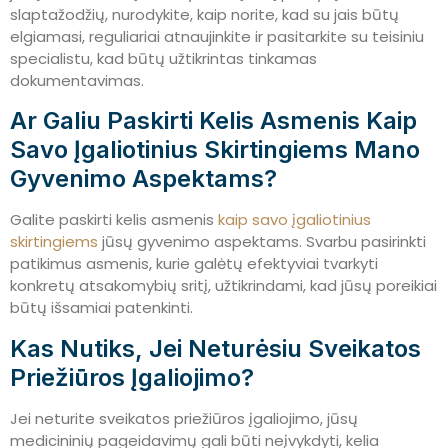
slaptažodžių, nurodykite, kaip norite, kad su jais būtų
elgiamasi, reguliariai atnaujinkite ir pasitarkite su teisiniu
specialistu, kad būtų užtikrintas tinkamas
dokumentavimas.
Ar Galiu Paskirti Kelis Asmenis Kaip
Savo Įgaliotinius Skirtingiems Mano
Gyvenimo Aspektams?
Galite paskirti kelis asmenis
kaip savo įgaliotinius
skirtingiems
jūsų gyvenimo aspektams. Svarbu pasirinkti
patikimus asmenis, kurie galėtų efektyviai tvarkyti
konkretų atsakomybių sritį, užtikrindami, kad jūsų poreikiai
būtų išsamiai patenkinti.
Kas Nutiks, Jei Neturėsiu Sveikatos
Priežiūros Įgaliojimo?
Jei neturite sveikatos priežiūros įgaliojimo, jūsų
medicininių pageidavimų gali būti neįvykdyti, kelia