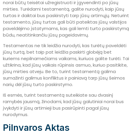
norai būtų teisėtai užregistruoti ir įgyvendinti po jūsų
mirties. Turėdami testamentą, galite nurodyti, kaip jūsų
turtas ir daiktai bus paskirstyti tarp jūsų artimųjų. Neturint
testamento, jūsų turtas gali būti pateiktas jūsų valstijos
paveldėjimo įstatymams, kas gali lemti turto paskirstymą
būdu, neatitinkančiu jūsų pageidavimų.
Testamentas ne tik leidžia nurodyti, kas turėtų paveldėti
jūsų turtą, bet taip pat leidžia paskirti globėją bet
kuriems nepilnamečiams vaikams, kuriuos galite turėti. Tai
užtikrina, kad jūsų vaikais rūpinsis asmuo, kuriuo pasitikite,
jūsų mirties atveju. Be to, turint testamentą galima
sumažinti galimus konfliktus ir painiavą tarp jūsų šeimos
narių dėl jūsų turto paskirstymo.
Iš esmės, turint testamentą suteikiate sau dvasinį
ramybės jausmą, žinodami, kad jūsų galutiniai norai bus
įvykdyti ir jūsų artimieji bus pasirūpinti pagal jūsų
nurodymus.
Pilnvaros Aktas