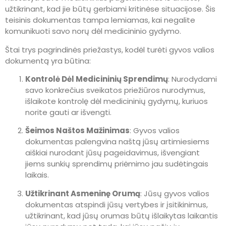
užtikrinant, kad jie būtų gerbiami kritinėse situacijose. Šis
teisinis dokumentas tampa lemiamas, kai negalite
komunikuoti savo norų dėl medicininio gydymo.
Štai trys pagrindinės priežastys, kodėl turėti gyvos valios
dokumentą yra būtina:
Kontrolė Dėl Medicininių Sprendimų
: Nurodydami
savo konkrečius sveikatos priežiūros nurodymus,
išlaikote kontrolę dėl medicininių gydymų, kuriuos
norite gauti ar išvengti.
Šeimos Naštos Mažinimas
: Gyvos valios
dokumentas palengvina naštą jūsų artimiesiems
aiškiai nurodant jūsų pageidavimus, išvengiant
jiems sunkių sprendimų priėmimo jau sudėtingais
laikais.
Užtikrinant Asmeninę Orumą
: Jūsų gyvos valios
dokumentas atspindi jūsų vertybes ir įsitikinimus,
užtikrinant, kad jūsų orumas būtų išlaikytas laikantis