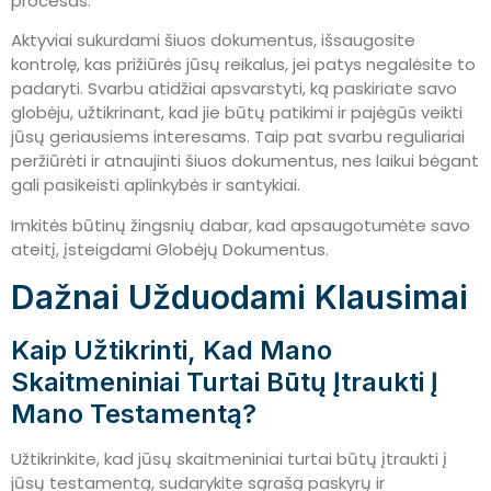
procesas.
Aktyviai sukurdami šiuos dokumentus, išsaugosite
kontrolę, kas prižiūrės jūsų reikalus, jei patys negalėsite to
padaryti. Svarbu atidžiai apsvarstyti, ką paskiriate savo
globėju, užtikrinant, kad jie būtų patikimi ir pajėgūs veikti
jūsų geriausiems interesams. Taip pat svarbu reguliariai
peržiūrėti ir atnaujinti šiuos dokumentus, nes laikui bėgant
gali pasikeisti aplinkybės ir santykiai.
Imkitės būtinų žingsnių dabar, kad apsaugotumėte savo
ateitį, įsteigdami Globėjų Dokumentus.
Dažnai Užduodami Klausimai
Kaip Užtikrinti, Kad Mano
Skaitmeniniai Turtai Būtų Įtraukti Į
Mano Testamentą?
Užtikrinkite, kad jūsų skaitmeniniai turtai būtų įtraukti į
jūsų testamentą, sudarykite sąrašą paskyrų ir