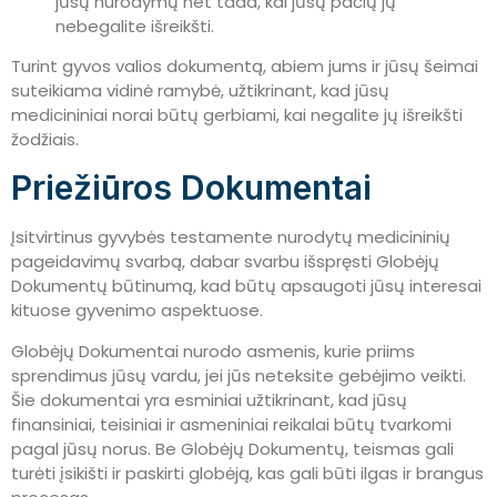
jūsų nurodymų net tada, kai jūsų pačių jų
nebegalite išreikšti.
Turint gyvos valios dokumentą, abiem jums ir jūsų šeimai
suteikiama vidinė ramybė, užtikrinant, kad jūsų
medicininiai norai būtų gerbiami, kai negalite jų išreikšti
žodžiais.
Priežiūros Dokumentai
Įsitvirtinus gyvybės testamente nurodytų medicininių
pageidavimų svarbą, dabar svarbu išspręsti Globėjų
Dokumentų būtinumą, kad būtų apsaugoti jūsų interesai
kituose gyvenimo aspektuose.
Globėjų Dokumentai nurodo asmenis, kurie priims
sprendimus jūsų vardu, jei jūs neteksite gebėjimo veikti.
Šie dokumentai yra esminiai užtikrinant, kad jūsų
finansiniai, teisiniai ir asmeniniai reikalai būtų tvarkomi
pagal jūsų norus. Be Globėjų Dokumentų, teismas gali
turėti įsikišti ir paskirti globėją, kas gali būti ilgas ir brangus