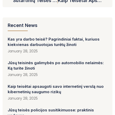
Sutartinių Teisės Pagrindai: Pradedančiųjų Vadovas
Kaip Teisėtai Apsaugoti Savo Internetinį Verslą Nuo Kibernetinių Saugumo Rizikų
Recent News
Kas yra darbo teisė? Pagrindiniai faktai, kuriuos
kiekvienas darbuotojas turėtų žinoti
January 28, 2025
Jūsų teisinės galimybės po automobilio nelaimės:
Ką turite žinoti
January 28, 2025
Kaip teisėtai apsaugoti savo internetinį verslą nuo
kibernetinių saugumo rizikų
January 28, 2025
Jūsų teisės policijos susitikimuose: praktinis