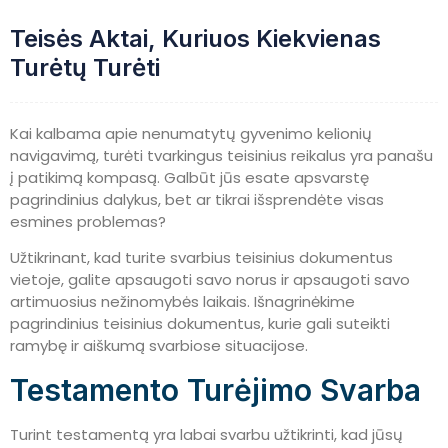
Teisės Aktai, Kuriuos Kiekvienas
Turėtų Turėti
Kai kalbama apie nenumatytų gyvenimo kelionių
navigavimą, turėti tvarkingus teisinius reikalus yra panašu
į patikimą kompasą. Galbūt jūs esate apsvarstę
pagrindinius dalykus, bet ar tikrai išsprendėte visas
esmines problemas?
Užtikrinant, kad turite svarbius teisinius dokumentus
vietoje, galite apsaugoti savo norus ir apsaugoti savo
artimuosius nežinomybės laikais. Išnagrinėkime
pagrindinius teisinius dokumentus, kurie gali suteikti
ramybę ir aiškumą svarbiose situacijose.
Testamento Turėjimo Svarba
Turint testamentą yra labai svarbu užtikrinti, kad jūsų