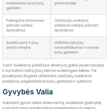
medicininiai norai būtų
preferencijas
gerbiami
Palengvina artimuosius
Orientuoja sveikatos
priimant sunkius
priežiūros teikėjus priimant
sprendimus
sprendimus
Suteikia jums ir jūsų
Užtikrina, kad jūsų
šeimai ramybę
savarankiškumas ir orumas
būtų gerbiami
Turint Sveikatos priežiūros direktyvą galite jausti ramybę
ir sumažinti naštą jūsų šeimai sudėtingais laikais. Tai
proaktyvus žingsnis užtikrinant, kad jūsų sveikatos
priežiūros pageidavimai būtų gerbiami ir vykdomi.
Gyvybės Valia
Sukuriant gyvos valios dokumentą, suteikiate galimybę
nustatyti savo medicininius pageidavimus iš anksto,