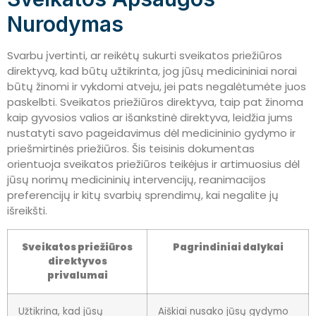
Nurodymas
Svarbu įvertinti, ar reikėtų sukurti sveikatos priežiūros
direktyvą, kad būtų užtikrinta, jog jūsų medicininiai norai
būtų žinomi ir vykdomi atveju, jei pats negalėtumėte juos
paskelbti. Sveikatos priežiūros direktyva, taip pat žinoma
kaip gyvosios valios ar išankstinė direktyva, leidžia jums
nustatyti savo pageidavimus dėl medicininio gydymo ir
priešmirtinės priežiūros. Šis teisinis dokumentas
orientuoja sveikatos priežiūros teikėjus ir artimuosius dėl
jūsų norimų medicininių intervencijų, reanimacijos
preferencijų ir kitų svarbių sprendimų, kai negalite jų
išreikšti.
Sveikatos priežiūros
Pagrindiniai dalykai
direktyvos
privalumai
Užtikrina, kad jūsų
Aiškiai nusako jūsų gydymo