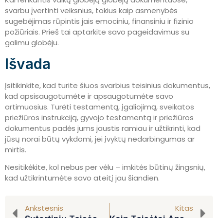
svarbu įvertinti veiksnius, tokius kaip asmenybės
sugebėjimas rūpintis jais emociniu, finansiniu ir fizinio
požiūriais. Prieš tai aptarkite savo pageidavimus su
galimu globėju.
Išvada
Įsitikinkite, kad turite šiuos svarbius teisinius dokumentus,
kad apsisaugotumėte ir apsaugotumėte savo
artimuosius. Turėti testamentą, įgaliojimą, sveikatos
priežiūros instrukciją, gyvojo testamentą ir priežiūros
dokumentus padės jums jaustis ramiau ir užtikrinti, kad
jūsų norai būtų vykdomi, jei įvyktų nedarbingumas ar
mirtis.
Nesitikėkite, kol nebus per vėlu – imkitės būtinų žingsnių,
kad užtikrintumėte savo ateitį jau šiandien.
Ankstesnis
Kitas